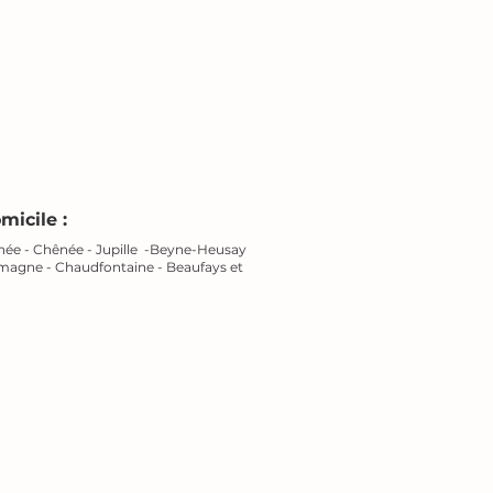
micile :
gnée - Chênée - Jupille -Beyne-Heusay
umagne - Chaudfontaine - Beaufays et